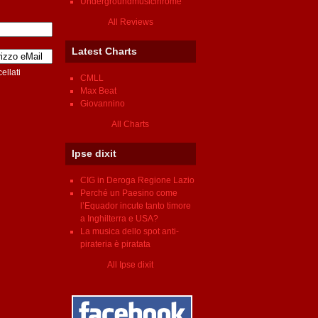
Undergroundmusicinrome
All Reviews
Latest Charts
ellati
CMLL
Max Beat
Giovannino
All Charts
Ipse dixit
CIG in Deroga Regione Lazio
Perché un Paesino come
l’Equador incute tanto timore
a Inghilterra e USA?
La musica dello spot anti-
pirateria è piratata
All Ipse dixit