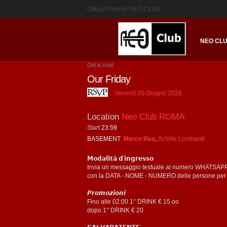
Official Partner NEO CLUB
NEO CL
Old is cool
Our Friday
Venerdì 26 Giugno 2026
Location
Neo Club ROMA
Start
23:59
BASEMENT
Marco Rea
,
Achille Lombardi
𝗠𝗼𝗱𝗮𝗹𝗶𝘁𝗮̀ 𝗱'𝗶𝗻𝗴𝗿𝗲𝘀𝘀𝗼
Invia un messaggio testuale al numero WHATSAPP +𝟯
con la DATA - NOME - NUMERO delle persone per us
𝙋𝙧𝙤𝙢𝙤𝙯𝙞𝙤𝙣𝙞
Fino alle 02:00 1° DRINK € 15.oo
dopo 1° DRINK € 20