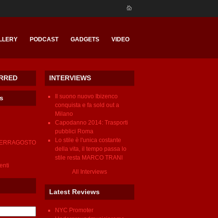
LLERY
PODCAST
GADGETS
VIDEO
RRED
INTERVIEWS
Il suono nuovo Ibizenco
nts
conquista e fa sold out a
Milano
Capodanno 2014: Trasporti
pubblici Roma
Lo stile è l'unica costante
FERRAGOSTO
della vita, il tempo passa lo
stile resta MARCO TRANI
venti
All Interviews
Latest Reviews
NYC Promoter