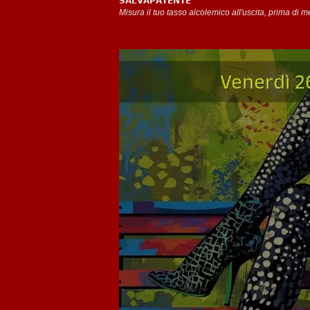
𝗦𝗔𝗟𝗩𝗔𝗣𝗔𝗧𝗘𝗡𝗧𝗘
Misura il tuo tasso alcolemico all'uscita, prima di me