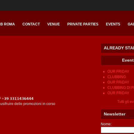
UB ROMA
CONTACT
VENUE
PRIVATE PARTIES
EVENTS
GA
ALREADY STA
Eve
OUR FRiDAY
CLUBBING
OUR FRiDAY
CLUBBING DI 
OUR FRiDAY
 𝟯𝟯𝟭𝟭𝟰𝟯𝟲𝟰𝟰𝟰
Tutti gli e
ifruire delle promozioni in corso
Newsletter
Nome: