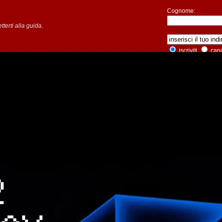
Cognome:
tterti alla guida.
iscriviti
canc