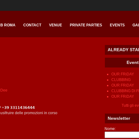
UB ROMA
CONTACT
VENUE
PRIVATE PARTIES
EVENTS
GA
ALREADY STA
Eve
OUR FRiDAY
CLUBBING
OUR FRiDAY
 Dee
CLUBBING DI 
OUR FRiDAY
Tutti gli e
 𝟯𝟯𝟭𝟭𝟰𝟯𝟲𝟰𝟰𝟰
ifruire delle promozioni in corso
Newsletter
Nome: