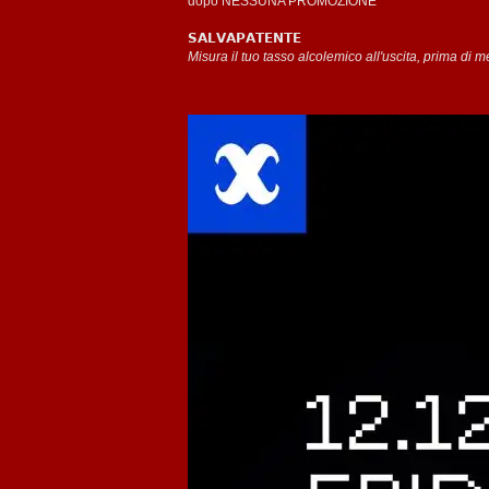
dopo NESSUNA PROMOZIONE
𝗦𝗔𝗟𝗩𝗔𝗣𝗔𝗧𝗘𝗡𝗧𝗘
Misura il tuo tasso alcolemico all'uscita, prima di me