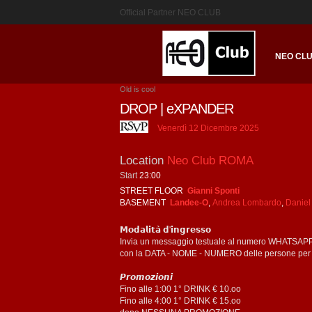
Official Partner NEO CLUB
NEO CL
Old is cool
DROP | eXPANDER
Venerdì 12 Dicembre 2025
Location
Neo Club ROMA
Start
23:00
STREET FLOOR
Gianni Sponti
BASEMENT
Landee-O
,
Andrea Lombardo
,
Daniel
𝗠𝗼𝗱𝗮𝗹𝗶𝘁𝗮̀ 𝗱'𝗶𝗻𝗴𝗿𝗲𝘀𝘀𝗼
Invia un messaggio testuale al numero WHATSAPP +𝟯
con la DATA - NOME - NUMERO delle persone per us
𝙋𝙧𝙤𝙢𝙤𝙯𝙞𝙤𝙣𝙞
Fino alle 1:00 1° DRINK € 10.oo
Fino alle 4:00 1° DRINK € 15.oo