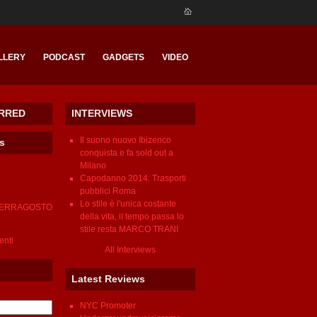
LLERY
PODCAST
GADGETS
VIDEO
RRED
INTERVIEWS
Il suono nuovo Ibizenco
nts
conquista e fa sold out a
Milano
Capodanno 2014: Trasporti
pubblici Roma
Lo stile è l'unica costante
FERRAGOSTO
della vita, il tempo passa lo
stile resta MARCO TRANI
venti
All Interviews
Latest Reviews
NYC Promoter