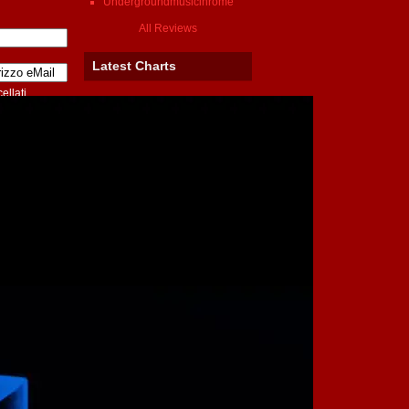
Undergroundmusicinrome
All Reviews
Latest Charts
ellati
CMLL
Max Beat
Giovannino
All Charts
Ipse dixit
CIG in Deroga Regione Lazio
Perché un Paesino come
l’Equador incute tanto timore
a Inghilterra e USA?
La musica dello spot anti-
pirateria è piratata
All Ipse dixit